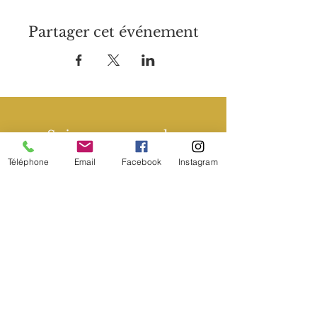
Partager cet événement
Suivez nous sur les
réseaux sociaux :
Téléphone
Email
Facebook
Instagram
Nos coordonnées :
+41 21 691 27 27
info@les3sens.ch
Chemin du Croset 9b, 1024
Écublens