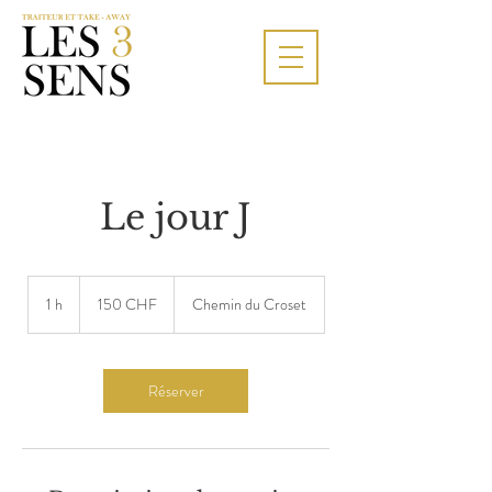
Le jour J
150
francs
1 h
1
150 CHF
Chemin du Croset
suisses
Réserver