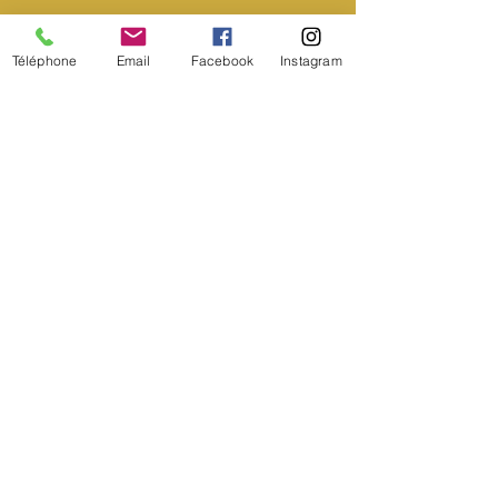
Téléphone
Email
Facebook
Instagram
Nos coordonnées :
+41 21 691 27 27
info@les3sens.ch
Chemin du Croset 9b, 1024
Écublens
Conditions d'utilisation
Conditions générales
Politique de confidentialité
Politique en matière de cookies
© 2024 par les 3 sens.