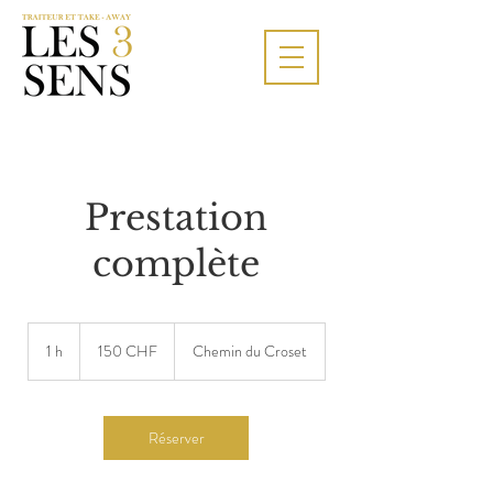
Prestation
complète
150
francs
1 h
1
150 CHF
Chemin du Croset
suisses
Réserver